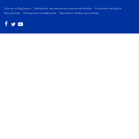
Trouver un Équijustice
Déclaration des services aux personnes victimes
Formulaire de plainte
Nous joindre
Politique de confidentialité
Déclaration relative aux cookies