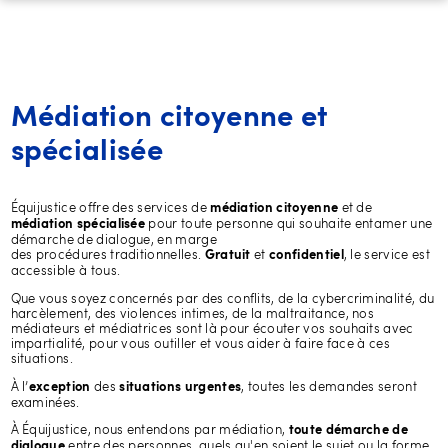
Médiation citoyenne et
spécialisée
Équijustice offre des services de
et de
médiation citoyenne
pour toute personne qui souhaite entamer une
médiation spécialisée
démarche de dialogue, en marge
des procédures traditionnelles.
et
, le service est
Gratuit
confidentiel
accessible à tous.
Que vous soyez concernés par des conflits, de la cybercriminalité, du
harcèlement, des violences intimes, de la maltraitance, nos
médiateurs et médiatrices sont là pour écouter vos souhaits avec
impartialité, pour vous outiller et vous aider à faire face à ces
situations.
À l’
des
, toutes les demandes seront
exception
situations urgentes
examinées.
À Équijustice, nous entendons par médiation,
toute démarche de
entre des personnes, quels qu'en soient le sujet ou la forme.
dialogue