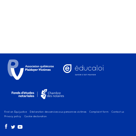
Find an Équijustice
Déclaration des services aux personnes victimes
Complaint form
Contact us
Privacy policy
Cookie declaration