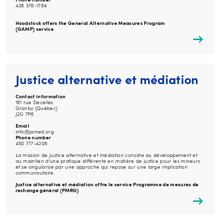
Phone number
438 378-1784
Hoodstock offers the General Alternative Measures Program
(GAMP) service
Justice alternative et médiation
Contact information
181 rue Decelles
Granby (Québec)
J2G 7P6
Email
info@jamed.org
Phone number
450 777-4208
La mission de Justice alternative et médiation consiste au développement et
au maintien d’une pratique différente en matière de justice pour les mineurs
et se singularise par une approche qui repose sur une large implication
communautaire.
Justice alternative et médiation offre le service Programme de mesures de
rechange général (PMRG)