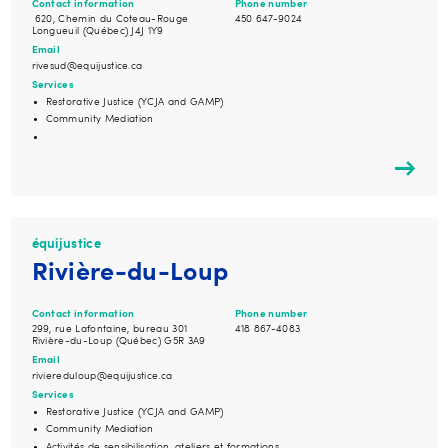
Contact information
Phone number
620, Chemin du Coteau-Rouge
450 647-9024
Longueuil (Québec) J4J 1Y9
Email
rivesud@equijustice.ca
Services
Restorative Justice (YCJA and GAMP)
Community Mediation
équijustice
Rivière-du-Loup
Contact information
Phone number
299, rue Lafontaine, bureau 301
418 867-4083
Rivière-du-Loup (Québec) G5R 3A9
Email
riviereduloup@equijustice.ca
Services
Restorative Justice (YCJA and GAMP)
Community Mediation
Activités de sensibilisation, ateliers et formations