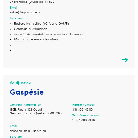
Sherbrooke (Québec) J1H 5E2
Email
estrie@equijustice.ca
Services
Restorative Justice (YCJA and GAMP)
Community Mediation
Activités de sensibilisation, ateliers et formations
Maltraitance envers les aînés
équijustice
Gaspésie
Contact information
Phone number
139B, Route 132 Ouest
418 392-4800
New Richmond (Québec) G0C 2B0
Toll-free number
1-877-303-3016
Email
gaspesie@equijustice.ca
Services