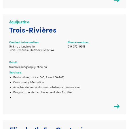
équijustice
Trois-Rivières
Contact information
Phone number
543, rue Laviolette
819 372-9913
Trois-Rivières (Québec) G9A 1V4
Email
troisrivieres@equijustice.ca
Services
Restorative Justice (YCJA and GAMP)
Community Mediation
Activités de sensibilisation, ateliers et formations
Programme de renforcement des familles