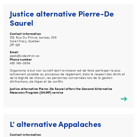
Justice alternative Pierre-De
Saurel
Contact information
105, Rue Du Prince, bureau 209
Sorel-Tracy, Québec
J3P 4J9
Email
japds@videotron.ca
Phone number
450 746-0954
Organisme à but non lucratif dont la mission est de faire participer le plus
activement possible au processus de règlement, dans le respect des droits et
de la dignité de chacun, les personnes concernées lors de la gestion
d’infractions, de litiges et de conflits.
Justice alternative Pierre-De Saurel offers the General Alternative
Measures Program (GAMP) service
L' alternative Appalaches
Contact information