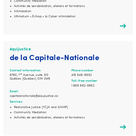
Community Mediation
Activités de sensibilisation, ateliers et formations
Intimidation
Ultimatum « Échap » la Cyber intimidation
équijustice
de la Capitale-Nationale
Contact information
Phone number
re
6780, 1
Avenue, suite 310
418 648-6662
Québec (Québec) G1H 2W8
Toll-free number
1 888 882-6662
Email
capitalenationale@equijustice.ca
Services
Restorative Justice (YCJA and GAMP)
Community Mediation
Activités de sensibilisation, ateliers et formations