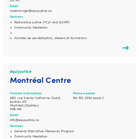
J5V 1A5
Email
maskinonge@equijustice.ca
Services
Restorative Justice (YCJA and GAMP)
Community Mediation
Activités de sensibilisation, ateliers et formations
équijustice
Montréal Centre
Contact information
Phone number
460, rue Sainte-Catherine Ouest,
514 522-2554 poste 2
bureau 412
Montréal (Québec)
H3B 1A6
Email
info@equijustice.ca
Services
General Alternative Measures Program
Community Mediation