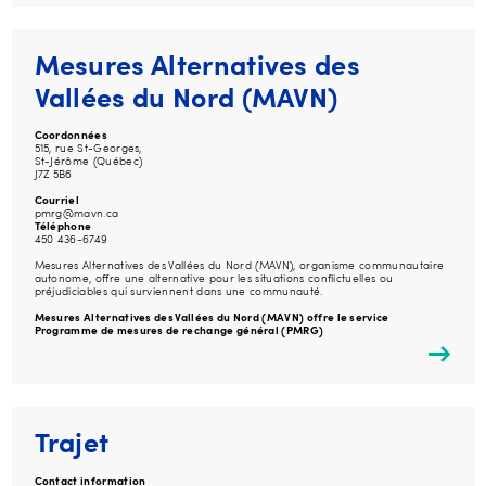
Mesures Alternatives des
Vallées du Nord (MAVN)
Coordonnées
515, rue St-Georges,
St-Jérôme (Québec)
J7Z 5B6
Courriel
pmrg@mavn.ca
Téléphone
450 436-6749
Mesures Alternatives des Vallées du Nord (MAVN), organisme communautaire
autonome, offre une alternative pour les situations conflictuelles ou
préjudiciables qui surviennent dans une communauté.
Mesures Alternatives des Vallées du Nord (MAVN) offre le service
Programme de mesures de rechange général (PMRG)
Trajet
Contact information