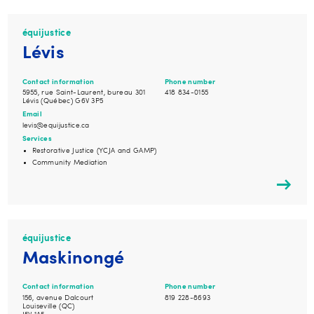
équijustice
Lévis
Contact information
Phone number
5955, rue Saint-Laurent, bureau 301
418 834-0155
Lévis (Québec) G6V 3P5
Email
levis@equijustice.ca
Services
Restorative Justice (YCJA and GAMP)
Community Mediation
équijustice
Maskinongé
Contact information
Phone number
156, avenue Dalcourt
819 228-8693
Louiseville (QC)