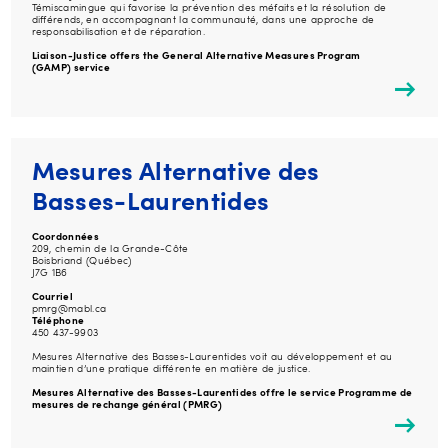
Témiscamingue qui favorise la prévention des méfaits et la résolution de
différends, en accompagnant la communauté, dans une approche de
responsabilisation et de réparation.
Liaison-Justice offers the General Alternative Measures Program
(GAMP) service
Mesures Alternative des
Basses-Laurentides
Coordonnées
209, chemin de la Grande-Côte
Boisbriand (Québec)
J7G 1B6
Courriel
pmrg@mabl.ca
Téléphone
450 437-9903
Mesures Alternative des Basses-Laurentides voit au développement et au
maintien d’une pratique différente en matière de justice.
Mesures Alternative des Basses-Laurentides
offre le service Programme de
mesures de rechange général (PMRG)