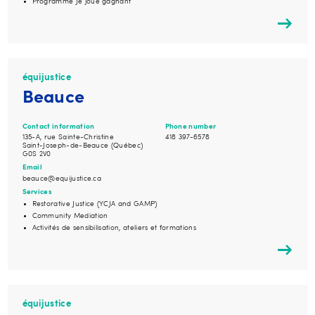
Programme Je joue gagnant
équijustice
Beauce
Contact information
Phone number
135-A, rue Sainte-Christine
418 397-6578
Saint-Joseph-de-Beauce (Québec)
G0S 2V0
Email
beauce@equijustice.ca
Services
Restorative Justice (YCJA and GAMP)
Community Mediation
Activités de sensibilisation, ateliers et formations
équijustice