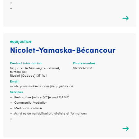
équijustice
Nicolet-Yamaska-Bécancour
Contact information
Phone number
690, rue De Monseigneur-Panet,
819 293-8671
bureau 109
Nicolet (Québec) J3T 1W1
Email
nicoletyamaskabecancour@equijustice.ca
Services
Restorative Justice (YCJA and GAMP)
Community Mediation
Médiation scolaire
Activités de sensibilisation, ateliers et formations