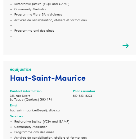
Restorative Justice (YCJA and GAMP)
Community Mediation
Programme VIvre SAns VIolence
Activités de sensibilisation, ateliers et formations
Programme ami des aînés
équijustice
Haut-Saint-Maurice
Contact information
Phone number
331, rue Scott
819 523-8274
La Tuque (Québec) G9X 1P4
Email
hautsaintmaurice@equijustice.ca
Services
Restorative Justice (YCJA and GAMP)
Community Mediation
Programme ami des aînés
Activités de sensibilisation, ateliers et formations