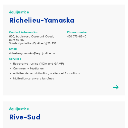
équijustice
Richelieu-Yamaska
Contact information
Phone number
600, boulevard Casavant Ouest,
450 773-8940
bureau 102
Saint-Hyacinthe (Québec) J2S 7S3
Email
richelieuyamaska@equijustice.ca
Services
Restorative Justice (YCJA and GAMP)
Community Mediation
Activités de sensibilisation, ateliers et formations
Maltraitance envers les aînés
équijustice
Rive-Sud