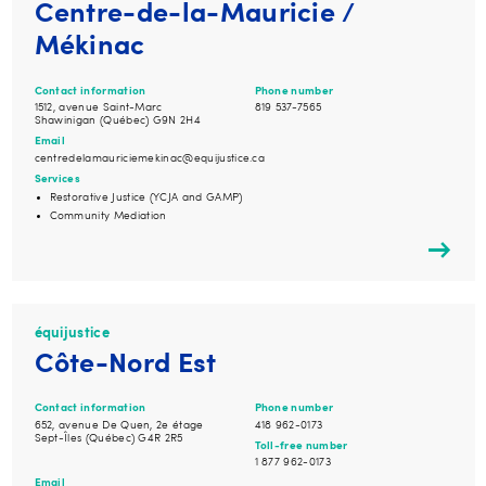
Centre-de-la-Mauricie /
Mékinac
Contact information
Phone number
1512, avenue Saint-Marc
819 537-7565
Shawinigan (Québec) G9N 2H4
Email
centredelamauriciemekinac@equijustice.ca
Services
Restorative Justice (YCJA and GAMP)
Community Mediation
équijustice
Côte-Nord Est
Contact information
Phone number
652, avenue De Quen, 2e étage
418 962-0173
Sept-Îles (Québec) G4R 2R5
Toll-free number
1 877 962-0173
Email