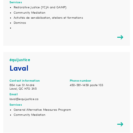
Services
Restorative Justice (YCJA and GAMP)
Community Mediation
Activités de sensibilisation, ateliers et formations
Dominos
équijustice
Laval
Contact information
Phone number
664 rue St André
450-581-1459 poste 103
Laval, QC H7G 3A5
Email
laval@equijustice.ca
Services
General Alternative Measures Program
Community Mediation