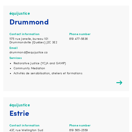
équijustice
Drummond
Contact information
Phone number
1175 rue Janelle, bureau 101
819 477-5836
Drummondville (Québec) J2C 3E2
Email
drummond@equijustice.ca
Services
Restorative Justice (YCJA and GAMP)
Community Mediation
Activités de sensibilisation, ateliers et formations
équijustice
Estrie
Contact information
Phone number
437, rue Wellington Sud
819 565-2559