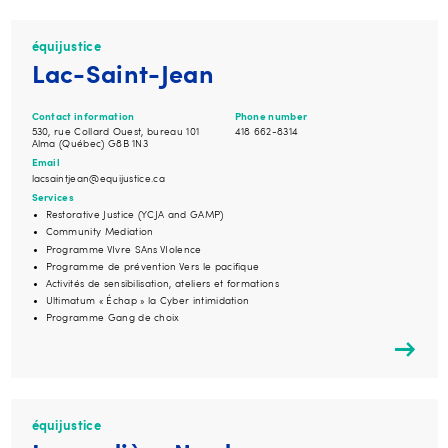
équijustice
Lac-Saint-Jean
Contact information
Phone number
530, rue Collard Ouest, bureau 101
418 662-8314
Alma (Québec) G8B 1N3
Email
lacsaintjean@equijustice.ca
Services
Restorative Justice (YCJA and GAMP)
Community Mediation
Programme VIvre SAns VIolence
Programme de prévention Vers le pacifique
Activités de sensibilisation, ateliers et formations
Ultimatum « Échap » la Cyber intimidation
Programme Gang de choix
équijustice