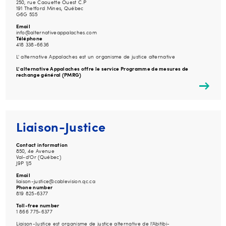
250, rue Caouette Ouest C.P
191 Thetford Mines, Québec
G6G 5S5
Email
info@alternativeappalaches.com
Téléphone
418 338-6636
L' alternative Appalaches est un organisme de justice alternative
L' alternative Appalaches offre le service Programme de mesures de
rechange général (PMRG)
Liaison-Justice
Contact information
850, 4e Avenue
Val-d'Or (Québec)
J9P 1J5
Email
liaison-justice@cablevision.qc.ca
Phone number
819 825-6377
Toll-free number
1 866 775-6377
Liaison-Justice est organisme de justice alternative de l’Abitibi-