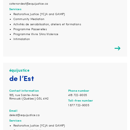
cotenordest@equijustice.ca
Services
Restorative Justice (YCJA and GAMP)
Community Mediation
Activités de sensibilisation, ateliers et formations
Programme Passerelles
Programme VIvre SAns VIolence
Intimidation
équijustice
de l’Est
Contact information
Phone number
185, rue Sainte-Anne
418 722-9005
Rimouski (Québec) G5L 4H2
Toll-free number
1 877 722-9005
Email
delest@equijustice.ca
Services
Restorative Justice (YCJA and GAMP)