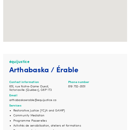
équijustice
Arthabaska / Érable
Contact information
Phone number
651, rue Notre-Dame Ouest,
819 752-3551
Victoriaville (Québec), G6P 1T3
Email
arthabaskaerable@equijustice.ca
Services
Restorative Justice (YCJA and GAMP)
Community Mediation
Programme Passerelles
Activités de sensibilisation, ateliers et formations