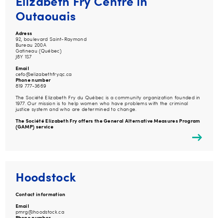
Elizabeth Fry Centre in
Outaouais
Adress
92, boulevard Saint-Raymond
Bureau 200A
Gatineau (Québec)
J8Y 1S7
Email
cefo@elizabethfry.qc.ca
Phone number
819 777-3669
The Société Elizabeth Fry du Québec is a community organization founded in
1977. Our mission is to help women who have problems with the criminal
justice system and who are determined to change.
The Société Elizabeth Fry offers the General Alternative Measures Program
(GAMP) service
Hoodstock
Contact information
Email
pmrg@hoodstock.ca