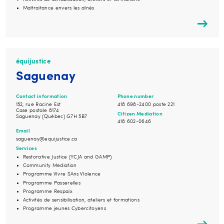
Maltraitance envers les aînés
équijustice
Saguenay
Contact information
Phone number
152, rue Racine Est
418 698-2400 poste 221
Case postale 8174
Citizen Mediation
Saguenay (Québec) G7H 5B7
418 602-0646
Email
saguenay@equijustice.ca
Services
Restorative Justice (YCJA and GAMP)
Community Mediation
Programme VIvre SAns VIolence
Programme Passerelles
Programme Respaix
Activités de sensibilisation, ateliers et formations
Programme jeunes Cybercitoyens