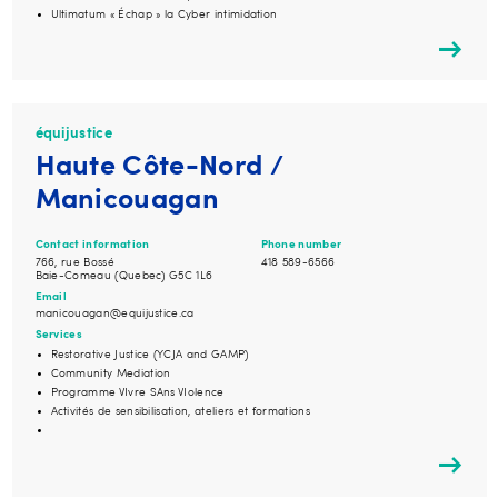
Ultimatum « Échap » la Cyber intimidation
équijustice
Haute Côte-Nord /
Manicouagan
Contact information
Phone number
766, rue Bossé
418 589-6566
Baie-Comeau (Quebec) G5C 1L6
Email
manicouagan@equijustice.ca
Services
Restorative Justice (YCJA and GAMP)
Community Mediation
Programme VIvre SAns VIolence
Activités de sensibilisation, ateliers et formations