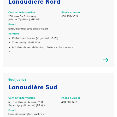
Lanaudière Nord
Contact information
Phone number
200, rue De Salaberry
450 755-3815
Joliette (Québec) J6E 4G1
Email
lanaudierenord@equijustice.ca
Services
Restorative Justice (YCJA and GAMP)
Community Mediation
Activités de sensibilisation, ateliers et formations
équijustice
Lanaudière Sud
Contact information
Phone number
50, rue Thouin, bureau 200
450 581-1459
Repentigny (Québec) J6A 4J4
Email
lanaudieresud@equijustice.ca