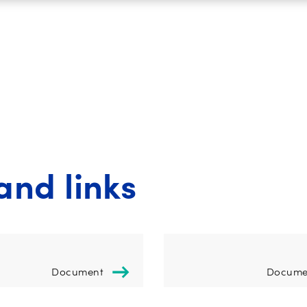
nd links
Document
Docume