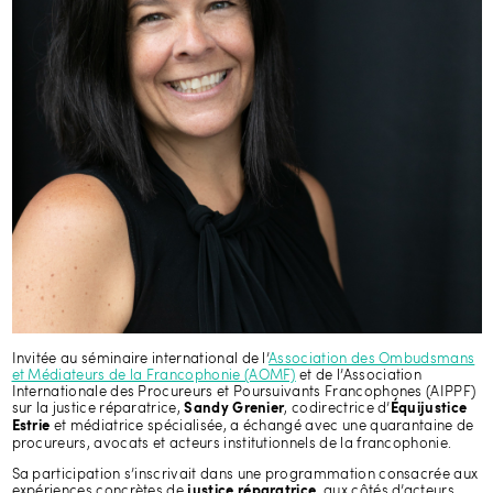
Invitée au séminaire international de l’
Association des Ombudsmans
et Médiateurs de la Francophonie (AOMF)
et de l’Association
Internationale des Procureurs et Poursuivants Francophones (AIPPF)
sur la justice réparatrice,
, codirectrice d’
Sandy Grenier
Équijustice
et médiatrice spécialisée, a échangé avec une quarantaine de
Estrie
procureurs, avocats et acteurs institutionnels de la francophonie.
Sa participation s’inscrivait dans une programmation consacrée aux
expériences concrètes de
, aux côtés d’acteurs
justice réparatrice