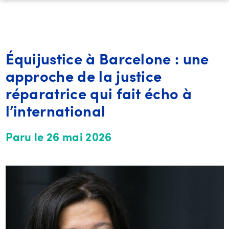
Équijustice à Barcelone : une
approche de la justice
réparatrice qui fait écho à
l’international
Paru le 26 mai 2026