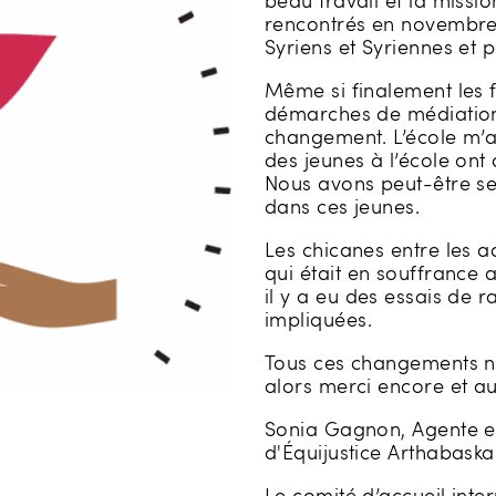
beau travail et la miss
rencontrés en novembre 
Syriens et Syriennes et 
Même si finalement les f
démarches de médiation
changement. L’école m’a
des jeunes à l’école ont 
Nous avons peut-être se
dans ces jeunes.
Les chicanes entre les a
qui était en souffrance a
il y a eu des essais de 
impliquées.
Tous ces changements n’
alors merci encore et au 
Sonia Gagnon, Agente en 
d'Équijustice Arthabask